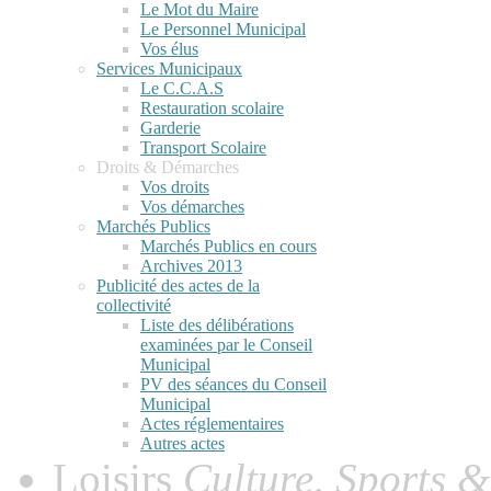
Le Mot du Maire
Le Personnel Municipal
Vos élus
Services Municipaux
Le C.C.A.S
Restauration scolaire
Garderie
Transport Scolaire
Droits & Démarches
Vos droits
Vos démarches
Marchés Publics
Marchés Publics en cours
Archives 2013
Publicité des actes de la
collectivité
Liste des délibérations
examinées par le Conseil
Municipal
PV des séances du Conseil
Municipal
Actes réglementaires
Autres actes
Loisirs
Culture, Sports &