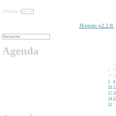
Affichage #
JEvents v2.2.8
Agenda
«
L
M
27
2
3
4
10
1
17
1
24
2
31
1