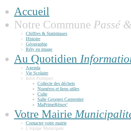
Accueil
Notre Commune
Passé &
Chiffres & Statistiques
Histoire
Géographie
Réty en image
Au Quotidien
Informatio
Agenda
Vie Scolaire
Infos Pratiques
Collecte des déchets
Numéros et liens utiles
Culte
Salle Georges Carpentier
MaPrimeRénov'
Votre Mairie
Municipalit
Contacter votre mairie
L'équipe Municipale