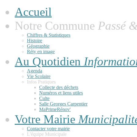
Accueil
Notre Commune
Passé &
Chiffres & Statistiques
Histoire
Géographie
Réty en image
Au Quotidien
Informatio
Agenda
Vie Scolaire
Infos Pratiques
Collecte des déchets
Numéros et liens utiles
Culte
Salle Georges Carpentier
MaPrimeRénov'
Votre Mairie
Municipalit
Contacter votre mairie
L'équipe Municipale