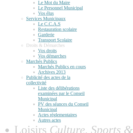
Le Mot du Maire
Le Personnel Municipal
Vos élus
Services Municipaux
Le C.C.A.S
Restauration scolaire
Garderie
Transport Scolaire
Droits & Démarches
Vos droits
Vos démarches
Marchés Publics
Marchés Publics en cours
Archives 2013
Publicité des actes de la
collectivité
Liste des délibérations
examinées par le Conseil
Municipal
PV des séances du Conseil
Municipal
Actes réglementaires
Autres actes
Loisirs
Culture, Sports &