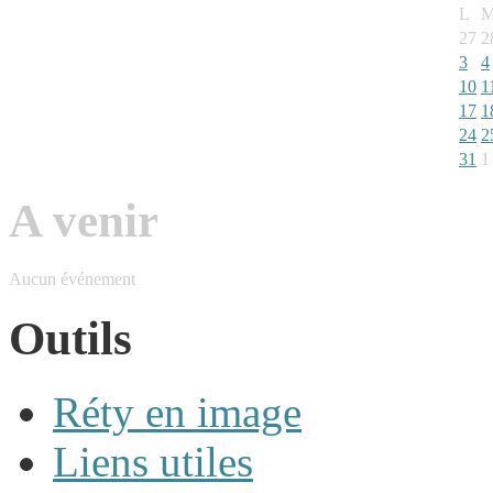
L
M
27
2
3
4
10
1
17
1
24
2
31
1
A venir
Aucun événement
Outils
Réty en image
Liens utiles